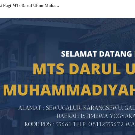
si Pagi MTs Darul Ulum Muha...
u dan Karyawan MTs Darul Ulu...
 MTs Darul Ulum Muhammadiya...
ukses Gerakkan 3.000 Mass...
l 'Ulum Muhammadiyah Galur ...
Muhammadiyah Galur: Semangat...
”, MTs Darul Ulum Muhamm...
iswa MTs Darul Ulum Muhammad...
arul ‘Ulum Muhammadiyah Ga...
Ts Darul Ulum Muhammadiyah ...