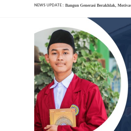
NEWS UPDATE :
Bangun Generasi Berakhlak, Motiva
Mantapkan Pemahaman Syariat, Gur
Tingkatkan Literasi Digital Guru,
Peringati Milad ke-94, Darul Ulum S
Torehkan Prestasi, Siswa MTs Daru
Seminar Literasi MTs Darul Ulum 
“Al-Quran: The Ultimate Life-GPS
Bersama dalam Ikhtiar dan Doa, S
Ujian Praktik IPA Kelas IX MTs D
Matrikulasi Al-Qur'an dan Iqra, M