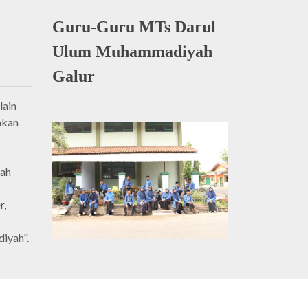
Guru-Guru MTs Darul
Ulum Muhammadiyah
Galur
lain
akan
lah
r,
iyah".