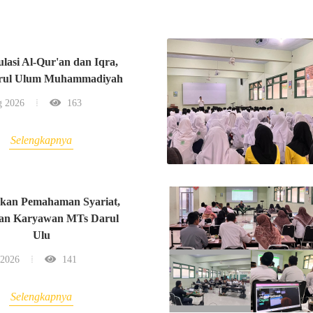
lasi Al-Qur'an dan Iqra,
rul Ulum Muhammadiyah
 2026
163
Selengkapnya
kan Pemahaman Syariat,
an Karyawan MTs Darul
Ulu
 2026
141
Selengkapnya