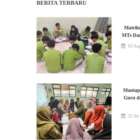
BERITA TERBARU
Matriku
MTs Da
03 Aug
Mantap
Guru d
25 Jul