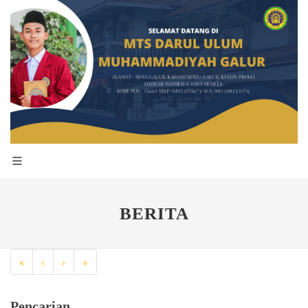
BERITA
«
‹
›
»
Pencarian